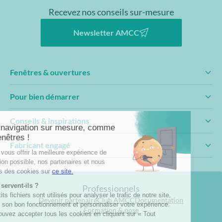
Recevez nos conseils sur-mesure
Newsletter AMCC
Fenêtres & ouvertures
Pour bien démarrer
Conseils & inspirations
Fabricant engagé
Professionnels
Devenir partenaire
Club AMCC
Documentation
Formation & pose