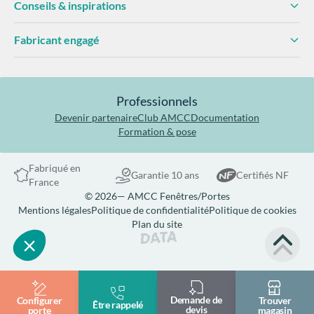
Conseils & inspirations
Fabricant engagé
Professionnels
Devenir partenaire
Club AMCC
Documentation
Formation & pose
Fabriqué en
Garantie 10 ans
Certifiés NF
France
© 2026— AMCC Fenêtres/Portes
Mentions légales
Politique de confidentialité
Politique de cookies
Plan du site
Site réalisé par Data Projekt
Demande de
Configurer
Trouver
Être rappelé
devis
porte
magasin