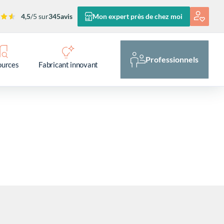
4,5
/5 sur
345
avis
Mon expert près de chez moi
Professionnels
ources
Fabricant innovant