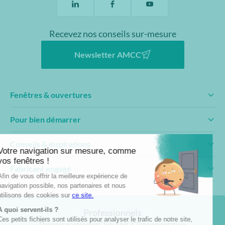
Recevez nos conseils sur-mesure
Newsletter AMCC
Fenêtres & ouvertures
Pour bien démarrer
Conseils & inspirations
Fabricant engagé
Professionnels
Devenir partenaire
Club AMCC
Documentation