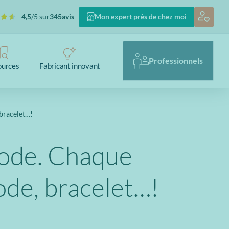
4,5
/5 sur
345
avis
Mon expert près de chez moi
Professionnels
ources
Fabricant innovant
 bracelet…!
 code. Chaque
code, bracelet…!