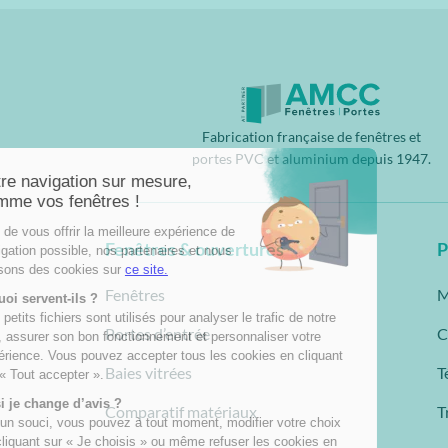
Fabrication française de fenêtres et
portes PVC et aluminium depuis 1947.
Fenêtres & ouvertures
P
Fenêtres
M
Portes d’entrée
C
Baies vitrées
T
Comparatif matériaux
T