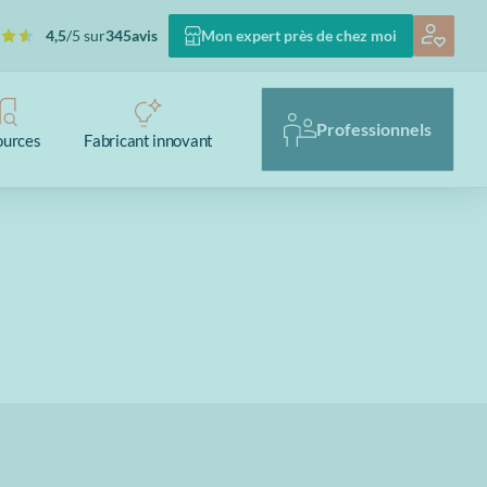
4,5
/5 sur
345
avis
Mon expert près de chez moi
Professionnels
ources
Fabricant innovant