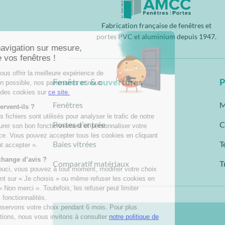
Fabrication française de fenêtres et
portes PVC et aluminium depuis 1947.
Fenêtres & ouvertures
P
Fenêtres
M
Portes d’entrée
C
Baies vitrées
T
Comparatif matériaux
T