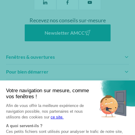
Recevez nos conseils sur-mesure
Newsletter AMCC
Fenêtres & ouvertures
Pour bien démarrer
Conseils & inspirations
Fabricant engagé
Professionnels
Devenir partenaire
Club AMCC
Documentation