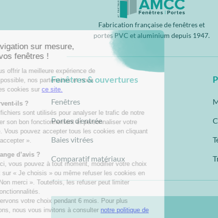
Fabrication française de fenêtres et
portes PVC et aluminium depuis 1947.
Fenêtres & ouvertures
P
Fenêtres
M
Portes d’entrée
C
Baies vitrées
T
Comparatif matériaux
T