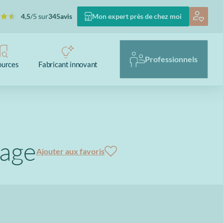
4,5
/5 sur
345
avis
Mon expert près de chez moi
Professionnels
ources
Fabricant innovant
vage
Ajouter aux favoris