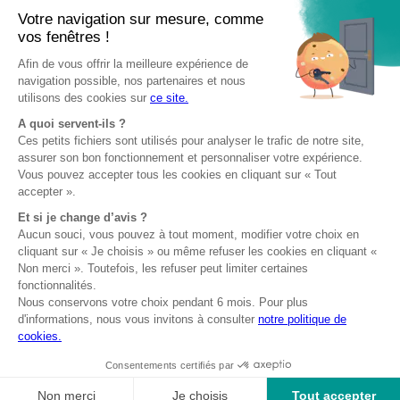
Conseils & inspirations
Fabricant engagé
Professionnels
Devenir partenaire
Club AMCC
Documentation
Formation & pose
Fabriqué en
Garantie 10 ans
Certifiés NF
France
© 2026— AMCC Fenêtres/Portes
Mentions légales
Politique de confidentialité
Politique de cookies
Plan du site
Site réalisé par Data Projekt
Demande de
Configurer
Trouver
Être rappelé
devis
porte
magasin