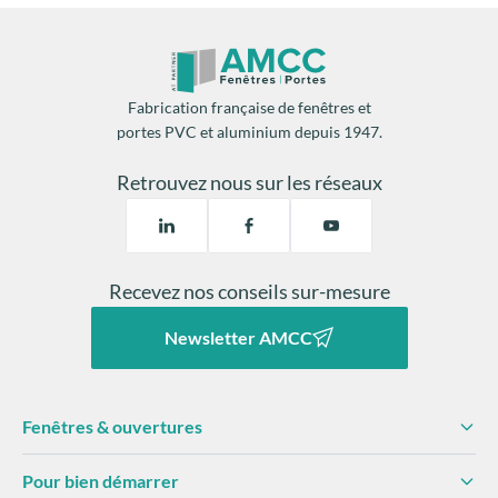
laoreet arcu velit vitae. Egestas nisl ut nunc ultrices
varius fermentum ipsum malesuada.
remplacement des fermetures
Purus cursus et pellentesque viverra malesuada.
2 mois de chauffage par an
Interdum ac aenean facilisis duis. Turpis turpis ac tellus
Fabrication française de fenêtres et
dolor eu.
portes PVC et aluminium depuis 1947.
Une isolation thermique
facilite la régulation de la
Sit tristique
température
: etiam scelerisque sed. Congue tellus
diminue les risques
de
Retrouvez nous sur les réseaux
volutpat a tempus non rhoncus. Fermentum ultrices
condensation
dégâts matériels.
lectus amet netus in a sed nisl nunc. Gravida enim nunc
purus ut tortor nibh imperdiet massa.
Recevez nos conseils sur-mesure
Newsletter AMCC
Fenêtres & ouvertures
Pour bien démarrer