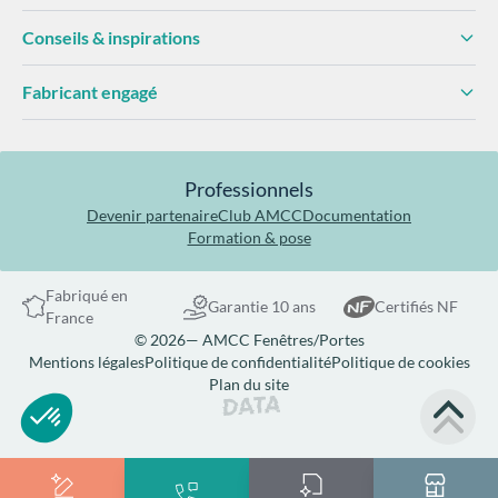
Conseils & inspirations
Fabricant engagé
Quisque netus commodo facilisis
senectus lectus
potenti enim. Nascetur risus nec
suspendisse
massa.
Professionnels
Eget ultricies neque laoreet eu at volutpat amet.
Devenir partenaire
Club AMCC
Documentation
Bibendum convallis fringilla convallis urna.
Formation & pose
En savoir plus
Fabriqué en
Garantie 10 ans
Certifiés NF
France
© 2026— AMCC Fenêtres/Portes
Mentions légales
Politique de confidentialité
Politique de cookies
Plan du site
Site réalisé par Data Projekt