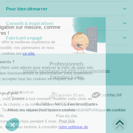
Pour bien démarrer
Conseils & inspirations
Fabricant engagé
Professionnels
Devenir partenaire
Club AMCC
Documentation
Formation & pose
Fabriqué en
Garantie 10 ans
Certifiés NF
France
© 2026— AMCC Fenêtres/Portes
Mentions légales
Politique de confidentialité
Politique de cookies
Plan du site
Site réalisé par Data Projekt