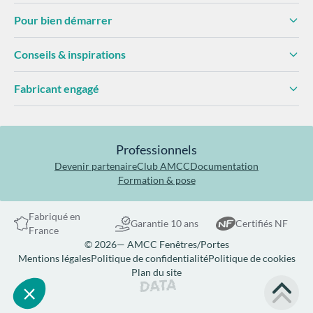
Pour bien démarrer
Conseils & inspirations
Fabricant engagé
Professionnels
Devenir partenaire
Club AMCC
Documentation
Formation & pose
Fabriqué en
Garantie 10 ans
Certifiés NF
France
© 2026— AMCC Fenêtres/Portes
Mentions légales
Politique de confidentialité
Politique de cookies
Plan du site
Site réalisé par Data Projekt