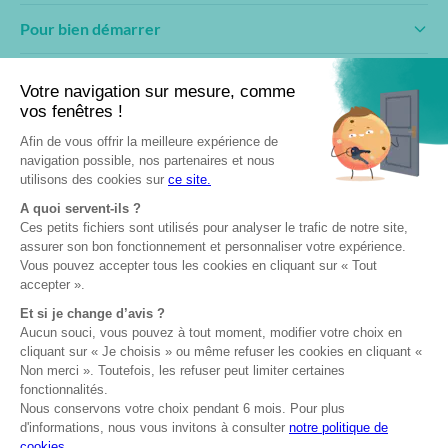
Pour bien démarrer
Conseils & inspirations
Fabricant engagé
Professionnels
Devenir partenaire
Club AMCC
Documentation
Formation & pose
Fabriqué en
Garantie 10 ans
Certifiés NF
France
© 2026— AMCC Fenêtres/Portes
Mentions légales
Politique de confidentialité
Politique de cookies
Plan du site
Site réalisé par Data Projekt