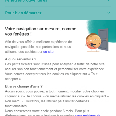
Pour bien démarrer
Conseils & inspirations
Fabricant engagé
Professionnels
Devenir partenaire
Club AMCC
Documentation
Formation & pose
Fabriqué en
Garantie 10 ans
Certifiés NF
France
© 2026— AMCC Fenêtres/Portes
Mentions légales
Politique de confidentialité
Politique de cookies
Plan du site
Site réalisé par Data Projekt