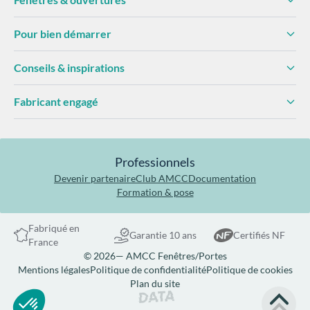
Pour bien démarrer
Conseils & inspirations
Fabricant engagé
Professionnels
Devenir partenaire
Club AMCC
Documentation
Formation & pose
Fabriqué en
Garantie 10 ans
Certifiés NF
France
© 2026— AMCC Fenêtres/Portes
Mentions légales
Politique de confidentialité
Politique de cookies
Plan du site
Site réalisé par Data Projekt