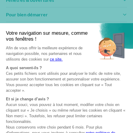
Pour bien démarrer
Conseils & inspirations
Fabricant engagé
Professionnels
Devenir partenaire
Club AMCC
Documentation
Formation & pose
Fabriqué en
Garantie 10 ans
Certifiés NF
France
© 2026— AMCC Fenêtres/Portes
Mentions légales
Politique de confidentialité
Politique de cookies
Plan du site
Site réalisé par Data Projekt