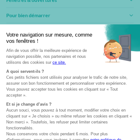
Pour bien démarrer
Conseils & inspirations
Fabricant engagé
Professionnels
Devenir partenaire
Club AMCC
Documentation
Formation & pose
Fabriqué en
Garantie 10 ans
Certifiés NF
France
© 2026— AMCC Fenêtres/Portes
Mentions légales
Politique de confidentialité
Politique de cookies
Plan du site
Site réalisé par Data Projekt