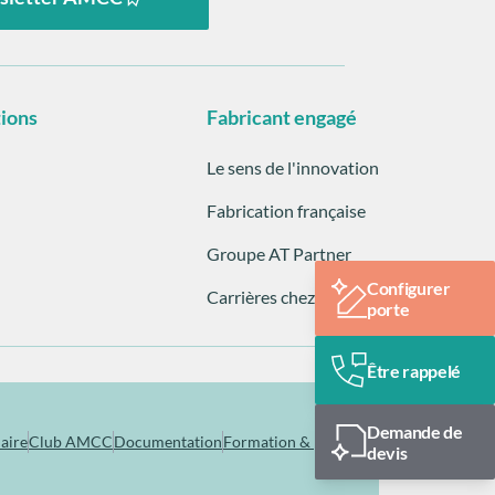
tions
Fabricant engagé
Le sens de l'innovation
Fabrication française
Groupe AT Partner
Configurer
Carrières chez AMCC
porte
Être rappelé
Demande de
aire
Club AMCC
Documentation
Formation & pose
devis