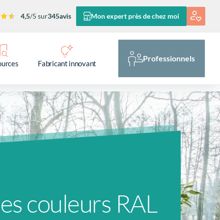
4,5
/5 sur
345
avis
Mon expert près de chez moi
Professionnels
ources
Fabricant innovant
les couleurs RAL