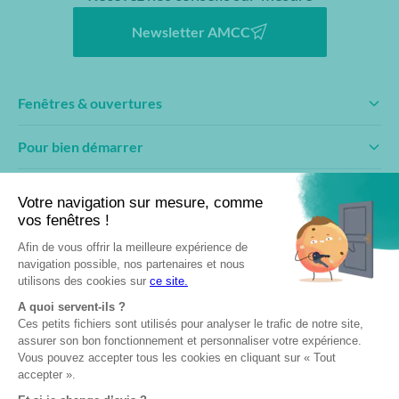
Newsletter AMCC
Fenêtres & ouvertures
Pour bien démarrer
Conseils & inspirations
Fabricant engagé
Professionnels
Devenir partenaire
Club AMCC
Documentation
Formation & pose
Fabriqué en