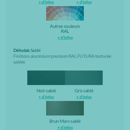
+ d'infos
+ d'infos
Autres couleurs
RAL
+ d'infos
Dékolak
Sablé
Finitions aluminium premium RAL FUTURA texturée
sablée
Noir sablé
Gris sablé
+ d'infos
+ d'infos
Brun Mars sablé
+ d'infos