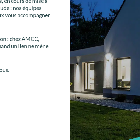
s, en cours de mise à
tude : nos équipes
eux vous accompagner
tion : chez AMCC,
uand un lien ne mène
ous.