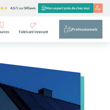
4,5
/5 sur
345
avis
Mon expert près de chez moi
Professionnels
ources
Fabricant innovant